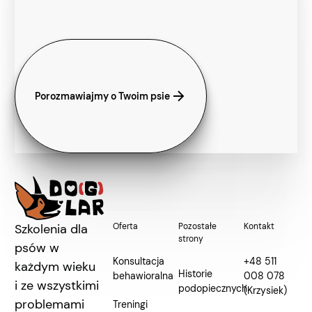
Porozmawiajmy o Twoim psie
Porozmawiajmy o Twoim psie
Footer
Szkolenia dla
Oferta
Pozostałe
Kontakt
strony
psów w
Konsultacja
+48 511
każdym wieku
Historie
behawioralna
008 078
i ze wszystkimi
podopiecznych
(Krzysiek)
problemami
Treningi