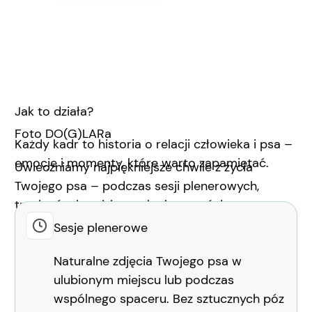
Jak to działa?
Foto DO(G)LARa
Każdy kadr to historia o relacji człowieka i psa –
emocje i momenty, które warto zapamiętać.
Uwieczniamy najpiękniejsze chwile z życia
Twojego psa – podczas sesji plenerowych,
treningów i codziennych aktywności.
Sesje plenerowe
Naturalne zdjęcia Twojego psa w
ulubionym miejscu lub podczas
wspólnego spaceru. Bez sztucznych póz