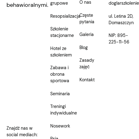
O nas
grupowe
doglarszkolen
behawioralnymi.
Częste
Resopsializacja
ul. Leśna 2D,
pytania
Domaszczyn
Szkolenie
Galeria
stacjonarne
NIP: 895-
225-11-56
Blog
Hotel ze
szkoleniem
Zasady
zajęć
Zabawa i
obrona
Kontakt
sportowa
Seminaria
Treningi
indywidualne
Nosework
Znajdź nas w
social mediach:
Psia